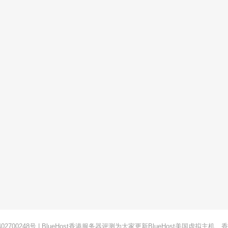
02700248号
|
BlueHost
香港服务器评测为大家更新BlueHost美国虚拟主机