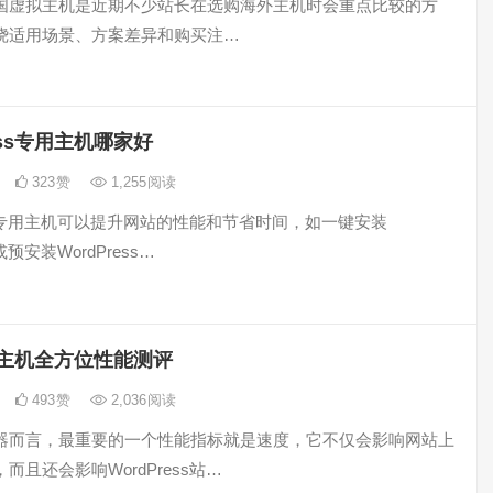
st美国虚拟主机是近期不少站长在选购海外主机时会重点比较的方
绕适用场景、方案差异和购买注…
ress专用主机哪家好
323
赞
1,255
阅读
ess专用主机可以提升网站的性能和节省时间，如一键安装
s或预安装WordPress…
ost主机全方位性能测评
493
赞
2,036
阅读
器而言，最重要的一个性能指标就是速度，它不仅会影响网站上
而且还会影响WordPress站…