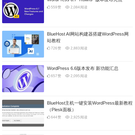
559
赞
2,084
阅读
BlueHost AI网站构建器搭建WordPress网
站教程
726
赞
2,883
阅读
WordPress 6.6版本发布 新功能汇总
657
赞
2,095
阅读
BlueHost主机一键安装WordPress最新教程
（Plesk面板）
644
赞
2,925
阅读