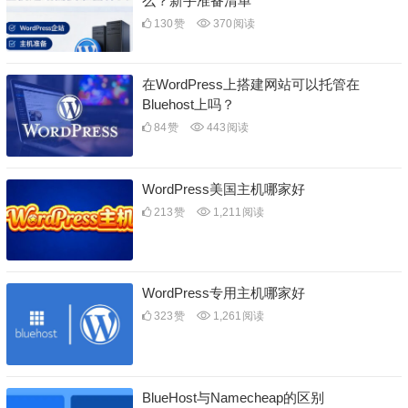
么？新手准备清单
130
赞
370
阅读
在WordPress上搭建网站可以托管在
Bluehost上吗？
84
赞
443
阅读
WordPress美国主机哪家好
213
赞
1,211
阅读
WordPress专用主机哪家好
323
赞
1,261
阅读
BlueHost与Namecheap的区别