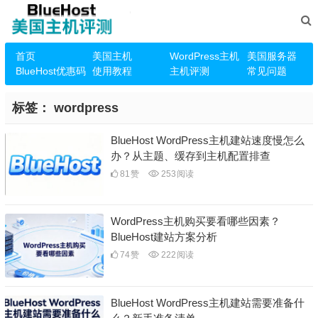
首页
美国主机
WordPress主机
美国服务器
BlueHost优惠码
使用教程
主机评测
常见问题
标签：
wordpress
BlueHost WordPress主机建站速度慢怎么
办？从主题、缓存到主机配置排查
81
赞
253
阅读
WordPress主机购买要看哪些因素？
BlueHost建站方案分析
74
赞
222
阅读
BlueHost WordPress主机建站需要准备什