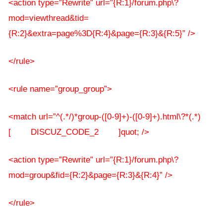
<action type=”Rewrite” url=”{R:1}/forum.php\?
mod=viewthread&tid=
{R:2}&extra=page%3D{R:4}&page={R:3}&{R:5}” />
</rule>
<rule name=”group_group”>
<match url=”^(.*/)*group-([0-9]+)-([0-9]+).html\?*(.*)
[ DISCUZ_CODE_2 ]quot; />
<action type=”Rewrite” url=”{R:1}/forum.php\?
mod=group&fid={R:2}&page={R:3}&{R:4}” />
</rule>