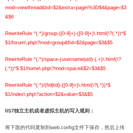
mod=viewthread&tid=$2&extra=page\%3D$4&page=$3
&$6
RewriteRule ^(.*)/group-([0-9]+)-([0-9]+)\.html(\?(.*))*$
$1/forum\.php\?mod=group&fid=$2&page=$3&$5
RewriteRule ^(.*)/space-(username|uid)-(.+)\.html(\?
(.*))*$ $1/home\.php\?mod=space&$2=$3&$5
RewriteRule ^(.*)/(fid|tid)-([0-9]+)\.html(\?(.*))*$
$1/index\.php\?action=$2&value=$3&$5
IIS7独立主机或者虚拟主机的写入规则：
将下面的代码复制到web.config文件下保存，然后上传