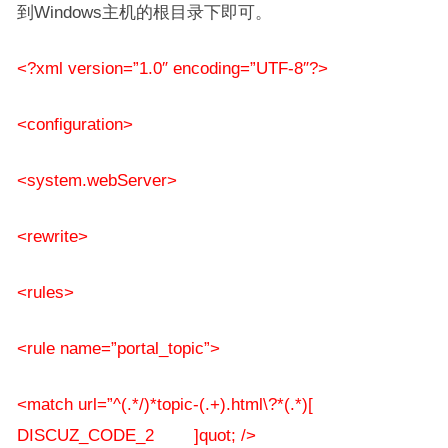
到Windows主机的根目录下即可。
<?xml version=”1.0″ encoding=”UTF-8″?>
<configuration>
<system.webServer>
<rewrite>
<rules>
<rule name=”portal_topic”>
<match url=”^(.*/)*topic-(.+).html\?*(.*)[
DISCUZ_CODE_2 ]quot; />