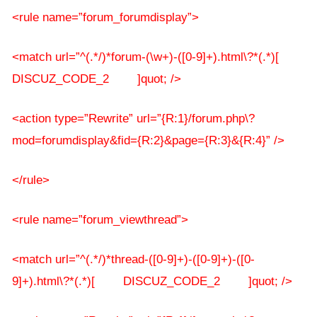
<rule name=”forum_forumdisplay”>
<match url=”^(.*/)*forum-(\w+)-([0-9]+).html\?*(.*)[
DISCUZ_CODE_2 ]quot; />
<action type=”Rewrite” url=”{R:1}/forum.php\?
mod=forumdisplay&fid={R:2}&page={R:3}&{R:4}” />
</rule>
<rule name=”forum_viewthread”>
<match url=”^(.*/)*thread-([0-9]+)-([0-9]+)-([0-
9]+).html\?*(.*)[ DISCUZ_CODE_2 ]quot; />