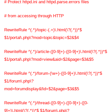
# Protect httpd.ini and httpd.parse.errors files
# from accessing through HTTP
RewriteRule ^(.*)/topic-(.+)\.html(\?(.*))*$
$1/portal\.php\?mod=topic&topic=$2&$4
RewriteRule ^(.*)/article-([0-9]+)-([0-9]+)\.html(\?(.*))*$
$1/portal\.php\?mod=view&aid=$2&page=$3&$5
RewriteRule ^(.*)/forum-(\w+)-([0-9]+)\.html(\?(.*))*$
$1/forum\.php\?
mod=forumdisplay&fid=$2&page=$3&$5
RewriteRule ^(.*)/thread-([0-9]+)-([0-9]+)-([0-
9]+)\.html(\?(.*))*$ $1/forum\.php\?