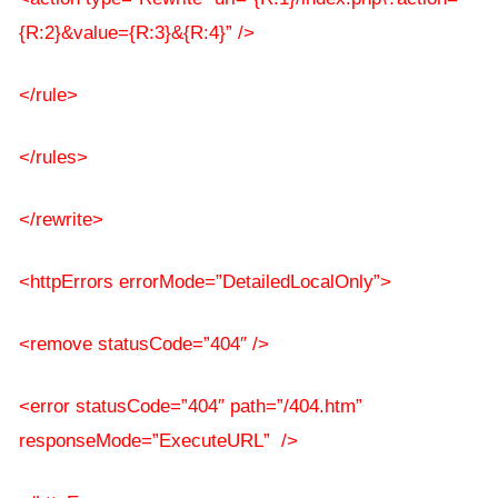
{R:2}&value={R:3}&{R:4}” />
</rule>
</rules>
</rewrite>
<httpErrors errorMode=”DetailedLocalOnly”>
<remove statusCode=”404″ />
<error statusCode=”404″ path=”/404.htm”
responseMode=”ExecuteURL” />