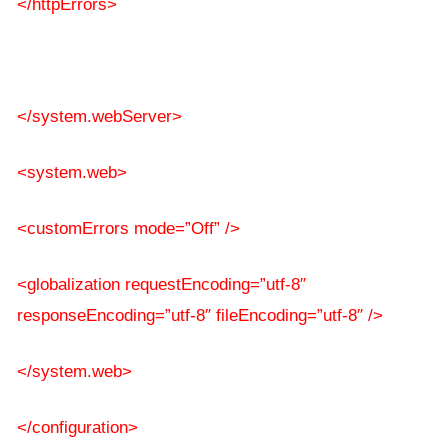
</httpErrors>
</system.webServer>
<system.web>
<customErrors mode=”Off” />
<globalization requestEncoding=”utf-8″
responseEncoding=”utf-8″ fileEncoding=”utf-8″ />
</system.web>
</configuration>