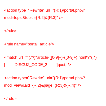
<action type=”Rewrite” url=”{R:1}/portal.php\?
mod=topic&topic={R:2}&{R:3}” />
</rule>
<rule name=”portal_article”>
<match url=”^(.*/)*article-([0-9]+)-([0-9]+).html\?*(.*)
[ DISCUZ_CODE_2 ]quot; />
<action type=”Rewrite” url=”{R:1}/portal.php\?
mod=view&aid={R:2}&page={R:3}&{R:4}” />
</rule>