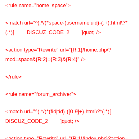
<rule name=”home_space”>
<match url=”^(.*/)*space-(username|uid)-(.+).html\?*
(.*)[ DISCUZ_CODE_2 ]quot; />
<action type=”Rewrite” url=”{R:1}/home.php\?
mod=space&{R:2}={R:3}&{R:4}” />
</rule>
<rule name=”forum_archiver”>
<match url=”^(.*/)*(fid|tid)-([0-9]+).html\?*(.*)[
DISCUZ_CODE_2 ]quot; />
<action type=”Rewrite” url=”{R:1}/index.php\?action=