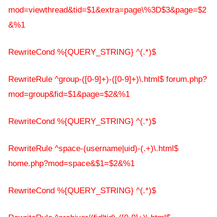
mod=viewthread&tid=$1&extra=page\%3D$3&page=$2
&%1
RewriteCond %{QUERY_STRING} ^(.*)$
RewriteRule ^group-([0-9]+)-([0-9]+)\.html$ forum.php?
mod=group&fid=$1&page=$2&%1
RewriteCond %{QUERY_STRING} ^(.*)$
RewriteRule ^space-(username|uid)-(.+)\.html$
home.php?mod=space&$1=$2&%1
RewriteCond %{QUERY_STRING} ^(.*)$