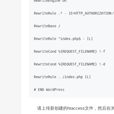
RewriteEngine On

RewriteRule .* - [E=HTTP_AUTHORIZATION:%
RewriteBase /

RewriteRule ^index.php$ - [L]

RewriteCond %{REQUEST_FILENAME} !-f

RewriteCond %{REQUEST_FILENAME} !-d

RewriteRule . /index.php [L]

# END WordPress
请上传新创建的htaccess文件
，然后在