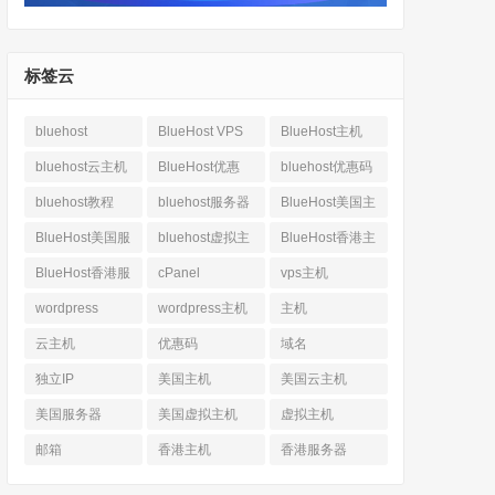
标签云
bluehost
BlueHost VPS
BlueHost主机
bluehost云主机
BlueHost优惠
bluehost优惠码
bluehost教程
bluehost服务器
BlueHost美国主
机
BlueHost美国服
bluehost虚拟主
BlueHost香港主
务器
机
机
BlueHost香港服
cPanel
vps主机
务器
wordpress
wordpress主机
主机
云主机
优惠码
域名
独立IP
美国主机
美国云主机
美国服务器
美国虚拟主机
虚拟主机
邮箱
香港主机
香港服务器