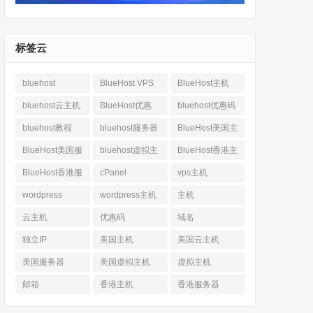
标签云
bluehost
BlueHost VPS
BlueHost主机
bluehost云主机
BlueHost优惠
bluehost优惠码
bluehost教程
bluehost服务器
BlueHost美国主
机
BlueHost美国服
bluehost虚拟主
BlueHost香港主
务器
机
机
BlueHost香港服
cPanel
vps主机
务器
wordpress
wordpress主机
主机
云主机
优惠码
域名
独立IP
美国主机
美国云主机
美国服务器
美国虚拟主机
虚拟主机
邮箱
香港主机
香港服务器