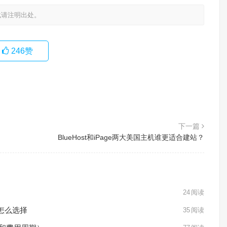
载请注明出处。
246
赞
下一篇
BlueHost和iPage两大美国主机谁更适合建站？
24
阅读
站怎么选择
35
阅读