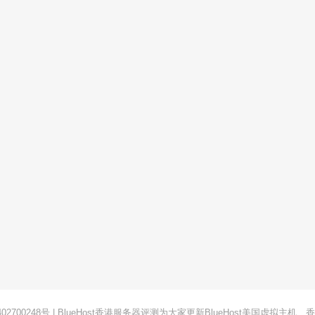
02700248号
|
BlueHost
香港服务器评测为大家更新BlueHost美国虚拟主机