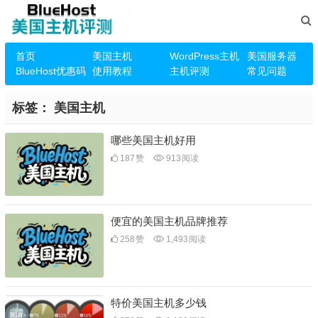
首页
美国主机
WordPress主机
美国服务器
BlueHost优惠码
使用教程
主机评测
常见问题
标签：
美国主机
哪些美国主机好用
187
赞
913
阅读
便宜的美国主机品牌推荐
258
赞
1,493
阅读
特价美国主机多少钱