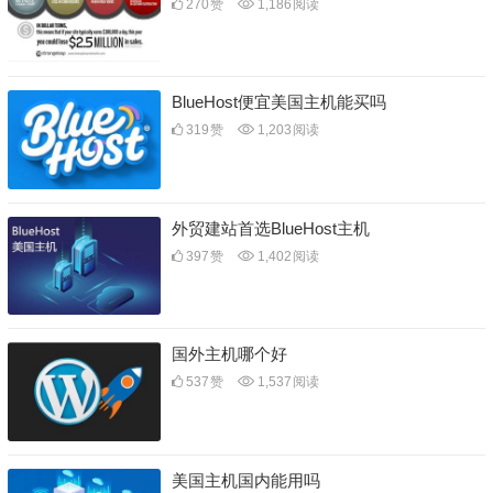
270
赞
1,186
阅读
BlueHost便宜美国主机能买吗
319
赞
1,203
阅读
外贸建站首选BlueHost主机
397
赞
1,402
阅读
国外主机哪个好
537
赞
1,537
阅读
美国主机国内能用吗