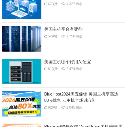
473
赞
1,327
阅读
美国主机平台有哪些
549
赞
1,750
阅读
美国主机哪个好用又便宜
613
赞
2,474
阅读
BlueHost2024黑五促销 美国主机享高达
80%优惠 云主机全场3折起
626
赞
2,045
阅读
BlueHost降价促销 WordPress主机/美国主