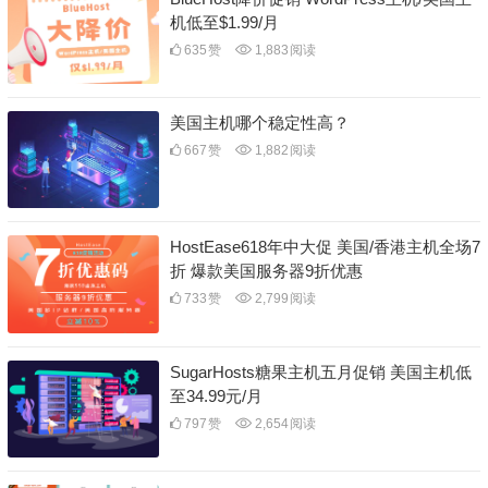
机低至$1.99/月
635
赞
1,883
阅读
美国主机哪个稳定性高？
667
赞
1,882
阅读
HostEase618年中大促 美国/香港主机全场7
折 爆款美国服务器9折优惠
733
赞
2,799
阅读
SugarHosts糖果主机五月促销 美国主机低
至34.99元/月
797
赞
2,654
阅读