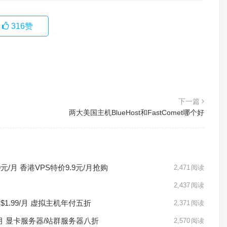
316
赞
下一篇
两大美国主机BlueHost和FastComet哪个好
元/月 香港VPS特价9.9元/月抢购
2,471
阅读
2,437
阅读
至$1.99/月 虚拟主机年付五折
2,371
阅读
9元/月 显卡服务器/站群服务器八折
2,570
阅读