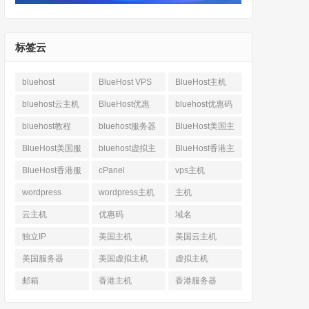
标签云
bluehost
BlueHost VPS
BlueHost主机
bluehost云主机
BlueHost优惠
bluehost优惠码
bluehost教程
bluehost服务器
BlueHost美国主
机
BlueHost美国服
bluehost虚拟主
BlueHost香港主
务器
机
机
BlueHost香港服
cPanel
vps主机
务器
wordpress
wordpress主机
主机
云主机
优惠码
域名
独立IP
美国主机
美国云主机
美国服务器
美国虚拟主机
虚拟主机
邮箱
香港主机
香港服务器