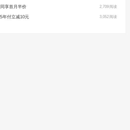
惠 同享首月半价
2,709
阅读
VPS年付立减10元
3,052
阅读