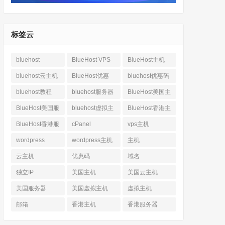
标签云
bluehost
BlueHost VPS
BlueHost主机
bluehost云主机
BlueHost优惠
bluehost优惠码
bluehost教程
bluehost服务器
BlueHost美国主
机
BlueHost美国服
bluehost虚拟主
BlueHost香港主
务器
机
机
BlueHost香港服
cPanel
vps主机
务器
wordpress
wordpress主机
主机
云主机
优惠码
域名
独立IP
美国主机
美国云主机
美国服务器
美国虚拟主机
虚拟主机
邮箱
香港主机
香港服务器