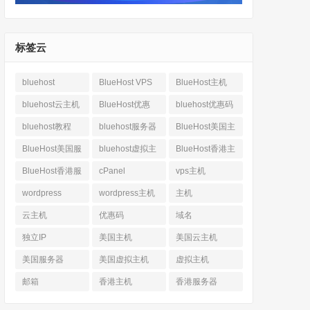
标签云
bluehost
BlueHost VPS
BlueHost主机
bluehost云主机
BlueHost优惠
bluehost优惠码
bluehost教程
bluehost服务器
BlueHost美国主
机
BlueHost美国服
bluehost虚拟主
BlueHost香港主
务器
机
机
BlueHost香港服
cPanel
vps主机
务器
wordpress
wordpress主机
主机
云主机
优惠码
域名
独立IP
美国主机
美国云主机
美国服务器
美国虚拟主机
虚拟主机
邮箱
香港主机
香港服务器