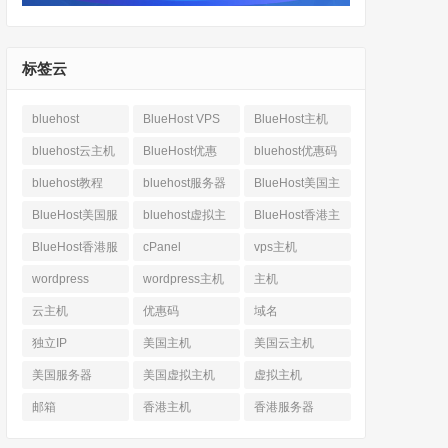
标签云
bluehost
BlueHost VPS
BlueHost主机
bluehost云主机
BlueHost优惠
bluehost优惠码
bluehost教程
bluehost服务器
BlueHost美国主
机
BlueHost美国服
bluehost虚拟主
BlueHost香港主
务器
机
机
BlueHost香港服
cPanel
vps主机
务器
wordpress
wordpress主机
主机
云主机
优惠码
域名
独立IP
美国主机
美国云主机
美国服务器
美国虚拟主机
虚拟主机
邮箱
香港主机
香港服务器