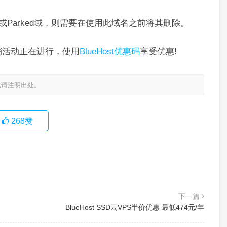
n或Parked域，则需要在使用此域名之前将其删除。
销活动正在进行，使用
BlueHost优惠码
享受优惠!
载请注明出处。
268
赞
下一篇
BlueHost SSD云VPS半价优惠 最低474元/年