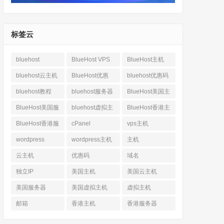
标签云
bluehost
BlueHost VPS
BlueHost主机
bluehost云主机
BlueHost优惠
bluehost优惠码
bluehost教程
bluehost服务器
BlueHost美国主
机
BlueHost美国服
bluehost虚拟主
BlueHost香港主
务器
机
机
BlueHost香港服
cPanel
vps主机
务器
wordpress
wordpress主机
主机
云主机
优惠码
域名
独立IP
美国主机
美国云主机
美国服务器
美国虚拟主机
虚拟主机
邮箱
香港主机
香港服务器