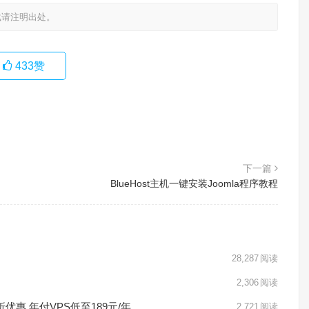
载请注明出处。
433
赞
下一篇
BlueHost主机一键安装Joomla程序教程
28,287
阅读
2,306
阅读
折优惠 年付VPS低至189元/年
2,721
阅读