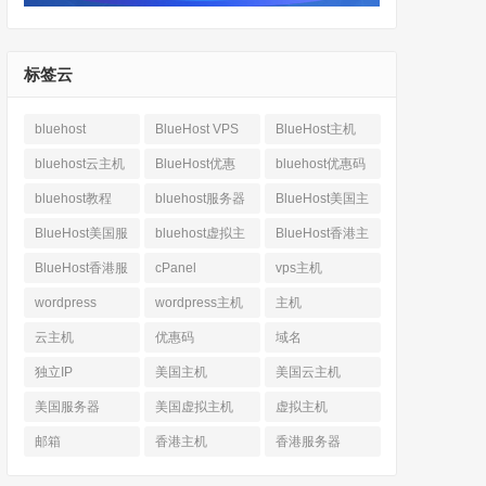
标签云
bluehost
BlueHost VPS
BlueHost主机
bluehost云主机
BlueHost优惠
bluehost优惠码
bluehost教程
bluehost服务器
BlueHost美国主
机
BlueHost美国服
bluehost虚拟主
BlueHost香港主
务器
机
机
BlueHost香港服
cPanel
vps主机
务器
wordpress
wordpress主机
主机
云主机
优惠码
域名
独立IP
美国主机
美国云主机
美国服务器
美国虚拟主机
虚拟主机
邮箱
香港主机
香港服务器