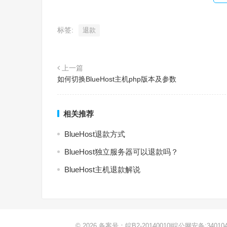
标签:
退款
上一篇
如何切换BlueHost主机php版本及参数
相关推荐
BlueHost退款方式
BlueHost独立服务器可以退款吗？
BlueHost主机退款解说
© 2026
备案号：皖B2-20140010
|
皖公网安备:340104