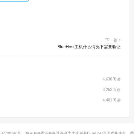
下一篇
BlueHost主机什么情况下需要验证
4,638
阅读
3,253
阅读
4,401
阅读
02700248号
|
BlueHost
香港服务器评测为大家更新BlueHost美国虚拟主机