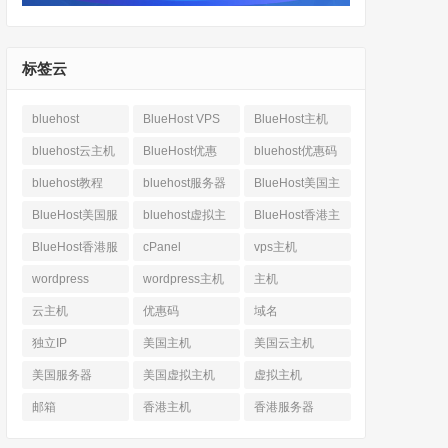
标签云
bluehost
BlueHost VPS
BlueHost主机
bluehost云主机
BlueHost优惠
bluehost优惠码
bluehost教程
bluehost服务器
BlueHost美国主
机
BlueHost美国服
bluehost虚拟主
BlueHost香港主
务器
机
机
BlueHost香港服
cPanel
vps主机
务器
wordpress
wordpress主机
主机
云主机
优惠码
域名
独立IP
美国主机
美国云主机
美国服务器
美国虚拟主机
虚拟主机
邮箱
香港主机
香港服务器