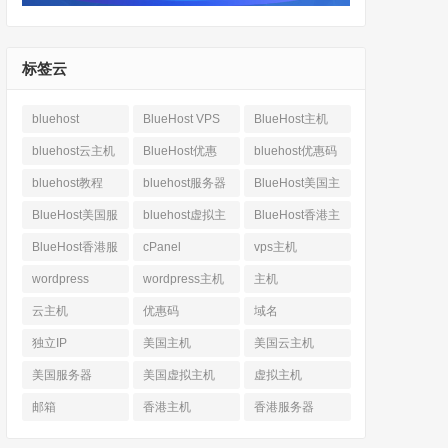
标签云
bluehost
BlueHost VPS
BlueHost主机
bluehost云主机
BlueHost优惠
bluehost优惠码
bluehost教程
bluehost服务器
BlueHost美国主
机
BlueHost美国服
bluehost虚拟主
BlueHost香港主
务器
机
机
BlueHost香港服
cPanel
vps主机
务器
wordpress
wordpress主机
主机
云主机
优惠码
域名
独立IP
美国主机
美国云主机
美国服务器
美国虚拟主机
虚拟主机
邮箱
香港主机
香港服务器