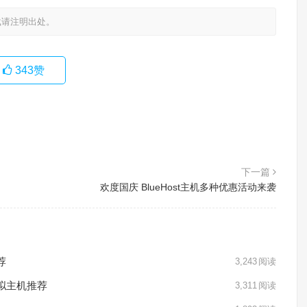
载请注明出处。
343
赞
下一篇
欢度国庆 BlueHost主机多种优惠活动来袭
荐
3,243
阅读
虚拟主机推荐
3,311
阅读