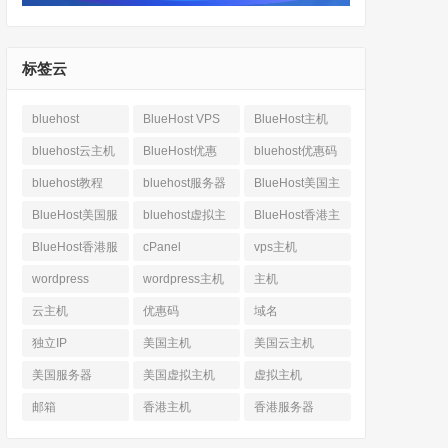
标签云
bluehost
BlueHost VPS
BlueHost主机
bluehost云主机
BlueHost优惠
bluehost优惠码
bluehost教程
bluehost服务器
BlueHost美国主
机
BlueHost美国服
bluehost虚拟主
BlueHost香港主
务器
机
机
BlueHost香港服
cPanel
vps主机
务器
wordpress
wordpress主机
主机
云主机
优惠码
域名
独立IP
美国主机
美国云主机
美国服务器
美国虚拟主机
虚拟主机
邮箱
香港主机
香港服务器