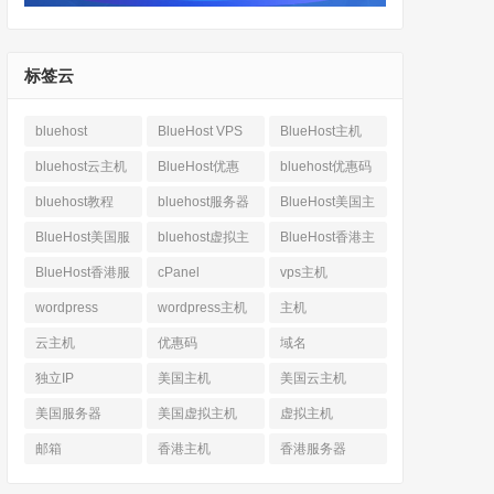
标签云
bluehost
BlueHost VPS
BlueHost主机
bluehost云主机
BlueHost优惠
bluehost优惠码
bluehost教程
bluehost服务器
BlueHost美国主
机
BlueHost美国服
bluehost虚拟主
BlueHost香港主
务器
机
机
BlueHost香港服
cPanel
vps主机
务器
wordpress
wordpress主机
主机
云主机
优惠码
域名
独立IP
美国主机
美国云主机
美国服务器
美国虚拟主机
虚拟主机
邮箱
香港主机
香港服务器