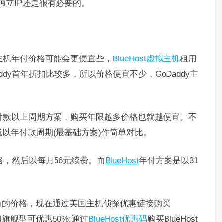
独立IP还是很有必要的。
y主机年付价格可能会更便宜些，
BlueHost虚拟主机
租用
dy首年折扣比较多，所以价格便宜不少，GoDaddy主
都支持年付款以上周期方案，购买年限越多价格也就越便宜。不
以年付款周期(最基础方案)作简单对比。
价格，然后以每月56元续费。而
BlueHost
年付方案是以31
。
前的价格，现在通过美国主机侦探优惠链接购买
和旗舰型可优惠50%;通过
BlueHost优惠码
购买BlueHost