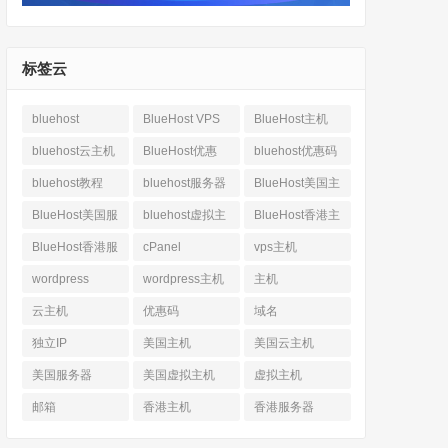
标签云
bluehost
BlueHost VPS
BlueHost主机
bluehost云主机
BlueHost优惠
bluehost优惠码
bluehost教程
bluehost服务器
BlueHost美国主
机
BlueHost美国服
bluehost虚拟主
BlueHost香港主
务器
机
机
BlueHost香港服
cPanel
vps主机
务器
wordpress
wordpress主机
主机
云主机
优惠码
域名
独立IP
美国主机
美国云主机
美国服务器
美国虚拟主机
虚拟主机
邮箱
香港主机
香港服务器