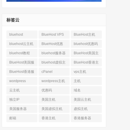
标签云
bluehost
BlueHost VPS
BlueHost主机
bluehost云主机
BlueHost优惠
bluehost优惠码
bluehost教程
bluehost服务器
BlueHost美国主
机
BlueHost美国服
bluehost虚拟主
BlueHost香港主
务器
机
机
BlueHost香港服
cPanel
vps主机
务器
wordpress
wordpress主机
主机
云主机
优惠码
域名
独立IP
美国主机
美国云主机
美国服务器
美国虚拟主机
虚拟主机
邮箱
香港主机
香港服务器