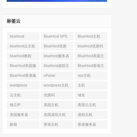
标签云
bluehost
BlueHost VPS
BlueHost主机
bluehost云主机
BlueHost优惠
bluehost优惠码
bluehost教程
bluehost服务器
BlueHost美国主
机
BlueHost美国服
bluehost虚拟主
BlueHost香港主
务器
机
机
BlueHost香港服
cPanel
vps主机
务器
wordpress
wordpress主机
主机
云主机
优惠码
域名
独立IP
美国主机
美国云主机
美国服务器
美国虚拟主机
虚拟主机
邮箱
香港主机
香港服务器