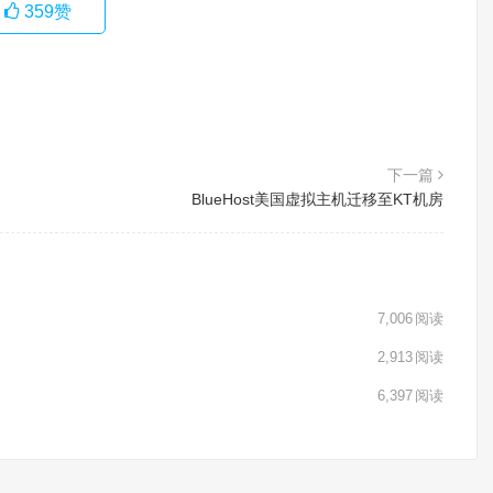
359
赞
下一篇
BlueHost美国虚拟主机迁移至KT机房
7,006
阅读
2,913
阅读
6,397
阅读